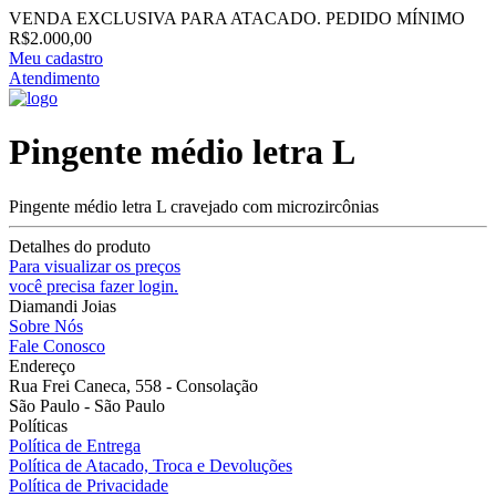
VENDA EXCLUSIVA PARA ATACADO. PEDIDO MÍNIMO
R$2.000,00
Meu cadastro
Atendimento
Pingente médio letra L
Pingente médio letra L cravejado com microzircônias
Detalhes do produto
Para visualizar os preços
você precisa fazer login.
Diamandi Joias
Sobre Nós
Fale Conosco
Endereço
Rua Frei Caneca, 558 - Consolação
São Paulo - São Paulo
Políticas
Política de Entrega
Política de Atacado, Troca e Devoluções
Política de Privacidade