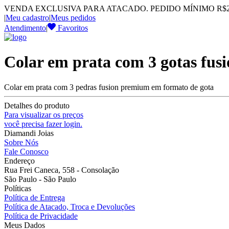
VENDA EXCLUSIVA PARA ATACADO. PEDIDO MÍNIMO R$2.
|
Meu cadastro
|
Meus pedidos
Atendimento
|
Favoritos
Colar em prata com 3 gotas fus
Colar em prata com 3 pedras fusion premium em formato de gota
Detalhes do produto
Para visualizar os preços
você precisa fazer login.
Diamandi Joias
Sobre Nós
Fale Conosco
Endereço
Rua Frei Caneca, 558 - Consolação
São Paulo - São Paulo
Políticas
Política de Entrega
Política de Atacado, Troca e Devoluções
Política de Privacidade
Meus Dados