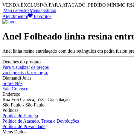
VENDA EXCLUSIVA PARA ATACADO. PEDIDO MÍNIMO R$2.
|
Meu cadastro
|
Meus pedidos
Atendimento
|
Favoritos
Anel Folheado linha resina entr
Anel linha resina entrelaçado com dois retângulos em pedra fusion p
Detalhes do produto
Para visualizar os preços
você precisa fazer login.
Diamandi Joias
Sobre Nós
Fale Conosco
Endereço
Rua Frei Caneca, 558 - Consolação
São Paulo - São Paulo
Políticas
Política de Entrega
Política de Atacado, Troca e Devoluções
Política de Privacidade
Meus Dados